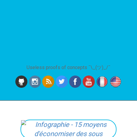
Useless proofs of concepts ¯\_(ツ)_/¯