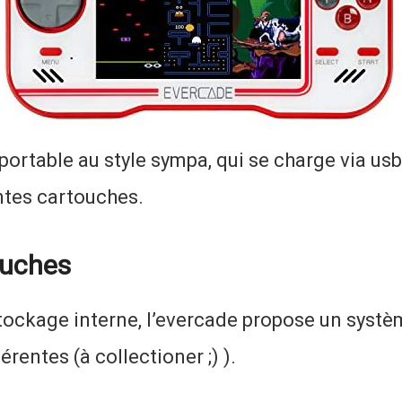
ortable au style sympa, qui se charge via usb
entes cartouches.
ouches
tockage interne, l’evercade propose un systèm
rentes (à collectioner ;) ).