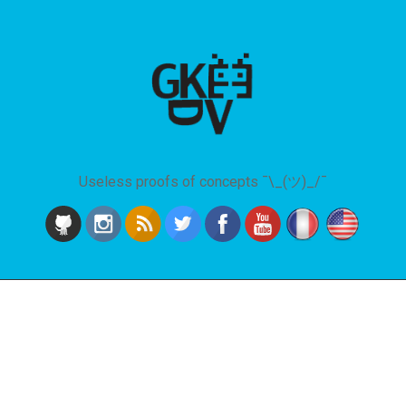
Useless proofs of concepts ¯\_(ツ)_/¯