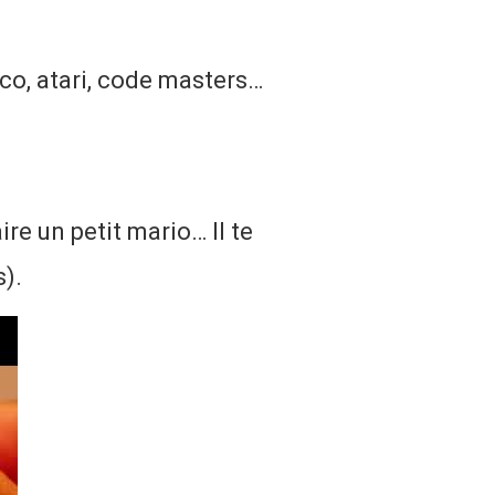
o, atari, code masters…
re un petit mario… Il te
).