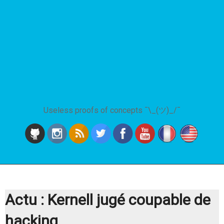
Useless proofs of concepts ¯\_(ツ)_/¯
Actu : Kernell jugé coupable de
hacking