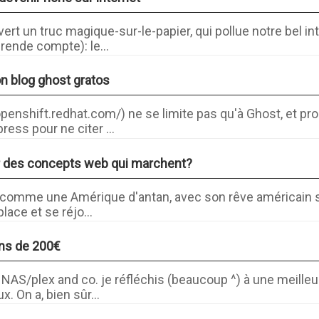
t un truc magique-sur-le-papier, qui pollue notre bel int
ende compte): le...
n blog ghost gratos
openshift.redhat.com/) ne se limite pas qu'à Ghost, et pro
ress pour ne citer ...
r des concepts web qui marchent?
b comme une Amérique d'antan, avec son rêve américain sa
lace et se réjo...
ins de 200€
 NAS/plex and co. je réfléchis (beaucoup ^) à une meilleu
x. On a, bien sûr...