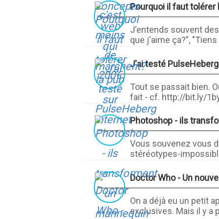
Pourquoi il faut tolérer
J'entends souvent des g
que j'aime ça?", "Tiens 
J'ai testé PulseHeberg
Tout se passait bien. O
fait - cf. http://bit.ly/1b
Photoshop - ils trans
Vous souvenez vous de
stéréotypes-impossibles
Doctor Who - Un nouvea
On a déjà eu un petit 
exclusives. Mais il y a 