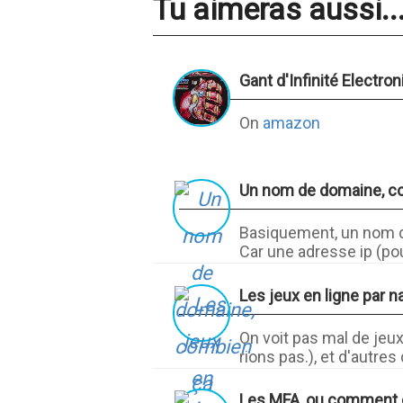
Tu aimeras aussi..
Gant d'Infinité Electro
On
amazon
Un nom de domaine, c
Basiquement, un nom de
Car une adresse ip (pour
Les jeux en ligne par n
On voit pas mal de jeux
rions pas.), et d'autres
Les MFA, ou comment de