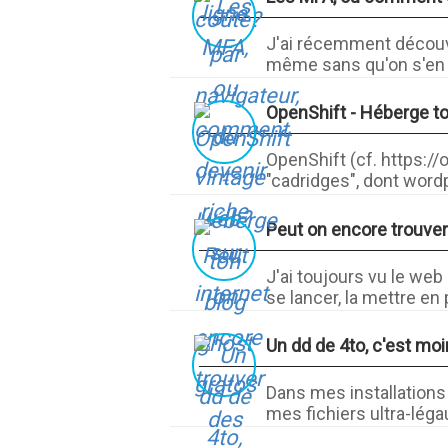
J'ai récemment découver
même sans qu'on s'en r
OpenShift - Héberge to
OpenShift (cf. https://
"cadridges", dont wordp
Peut on encore trouve
J'ai toujours vu le we
se lancer, la mettre en p
Un dd de 4to, c'est mo
Dans mes installations
mes fichiers ultra-légau