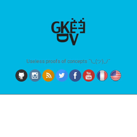
Useless proofs of concepts ¯\_(ツ)_/¯