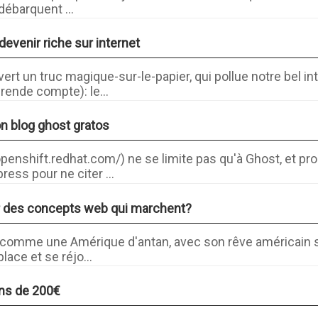
 débarquent ...
venir riche sur internet
t un truc magique-sur-le-papier, qui pollue notre bel int
ende compte): le...
n blog ghost gratos
openshift.redhat.com/) ne se limite pas qu'à Ghost, et pro
ress pour ne citer ...
r des concepts web qui marchent?
b comme une Amérique d'antan, avec son rêve américain sa
lace et se réjo...
ins de 200€