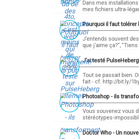
Dans mes installations
mes fichiers ultra-légau
Pourquoi il faut tolérer
J'entends souvent des g
que j'aime ça?", "Tiens 
J'ai testé PulseHeberg
Tout se passait bien. O
fait - cf. http://bit.ly/1b
Photoshop - ils trans
Vous souvenez vous de
stéréotypes-impossibles
Doctor Who - Un nouvea