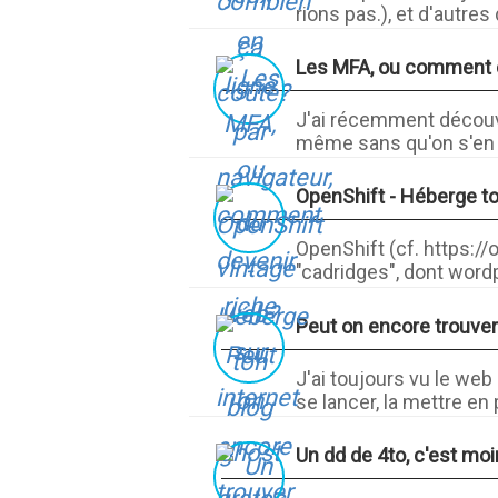
rions pas.), et d'autres
Les MFA, ou comment de
J'ai récemment découver
même sans qu'on s'en r
OpenShift - Héberge to
OpenShift (cf. https://
"cadridges", dont wordp
Peut on encore trouve
J'ai toujours vu le we
se lancer, la mettre en p
Un dd de 4to, c'est mo