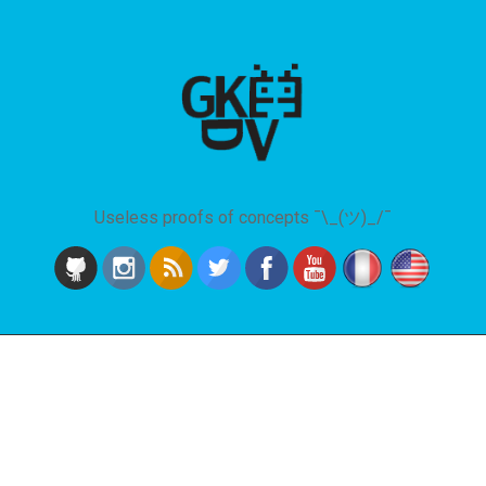
Useless proofs of concepts ¯\_(ツ)_/¯