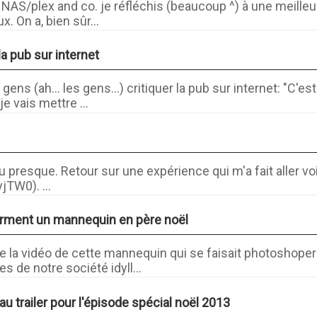
 NAS/plex and co. je réfléchis (beaucoup ^) à une meilleu
x. On a, bien sûr...
 la pub sur internet
ens (ah... les gens...) critiquer la pub sur internet: "C'e
je vais mettre ...
u presque. Retour sur une expérience qui m'a fait aller voi
yjTW0). ...
forment un mannequin en père noël
 la vidéo de cette mannequin qui se faisait photoshope
 de notre société idyll...
u trailer pour l'épisode spécial noël 2013