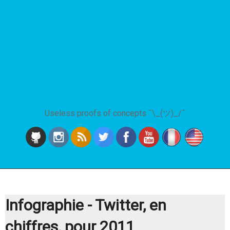
Useless proofs of concepts ¯\_(ツ)_/¯
Infographie - Twitter, en
chiffres, pour 2011