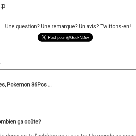
:p
Une question? Une remarque? Un avis? Twittons-en!
.
s, Pokemon 36Pcs ...
ombien ça coûte?
 domaine, tu l'achètes pour que tout le monde se souvi