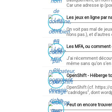
Car une adresse ip (pour
Les jeux en ligne par n
On voit pas mal de jeux
rions pas.), et d'autres
Les MFA, ou comment de
J'ai récemment découver
même sans qu'on s'en r
OpenShift - Héberge to
OpenShift (cf. https://
"cadridges", dont wordp
Peut on encore trouve