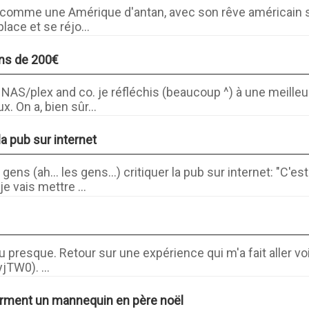
b comme une Amérique d'antan, avec son rêve américain sa
lace et se réjo...
ins de 200€
 NAS/plex and co. je réfléchis (beaucoup ^) à une meilleu
x. On a, bien sûr...
 la pub sur internet
ens (ah... les gens...) critiquer la pub sur internet: "C'e
je vais mettre ...
u presque. Retour sur une expérience qui m'a fait aller voi
yjTW0). ...
forment un mannequin en père noël