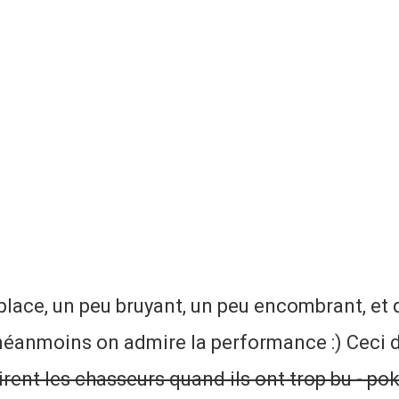
place, un peu bruyant, un peu encombrant, et 
néanmoins on admire la performance :) Ceci dit
tirent les chasseurs quand ils ont trop bu - po