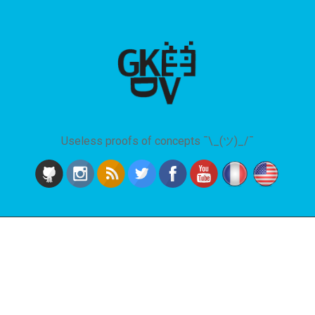
Useless proofs of concepts ¯\_(ツ)_/¯