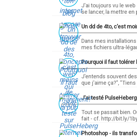
J'ai toujours vu le we
se lancer, la mettre en p
Un dd de 4to, c'est mo
Dans mes installations
mes fichiers ultra-légau
Pourquoi il faut tolérer
J'entends souvent des g
que j'aime ça?", "Tiens 
J'ai testé PulseHeberg
Tout se passait bien. O
fait - cf. http://bit.ly/1b
Photoshop - ils trans