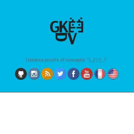
Useless proofs of concepts ¯\_(ツ)_/¯