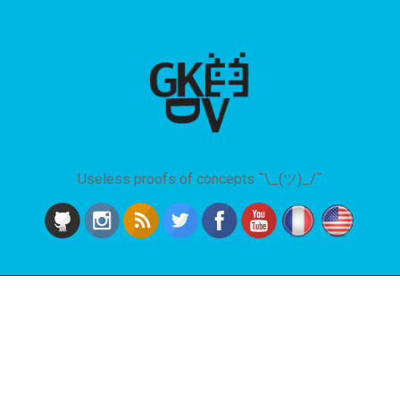
Useless proofs of concepts ¯\_(ツ)_/¯