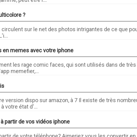
lticolore ?
irculent sur le net des photos intrigantes de ce que pour
i...
s en memes avec votre iphone
ent les rage comic faces, qui sont utilisés dans de trè
l'app memefier,...
is
re version dispo sur amazon, à 7 Il existe de très nombr
votre état d'...
à partir de vos vidéos iphone
 partir de votre téléphone? Aimeriez vous les convertir en