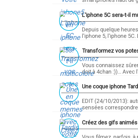
L'iphone 5C sera-t-il mu
Depuis quelque heures c
l'iphone 5, l'iphone 5C. L'
Transformez vos pote
Vous connaissez sûrem
doit à 4chan :))... Avec 
Une coque iphone Tard
EDIT (24/10/2013): aut
sensées correspondre à 
Créez des gifs animés 
Vous filmez, parfois, à