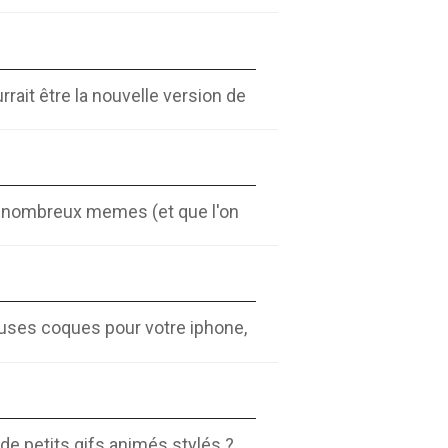
rait être la nouvelle version de
s nombreux memes (et que l'on
euses coques pour votre iphone,
 de petits gifs animés stylés ?