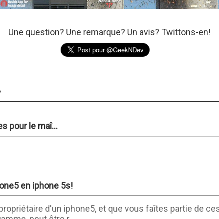
Une question? Une remarque? Un avis? Twittons-en!
.
s pour le maî...
hone5 en iphone 5s!
propriétaire d'un iphone5, et que vous faîtes partie de c
mme, peut être r...