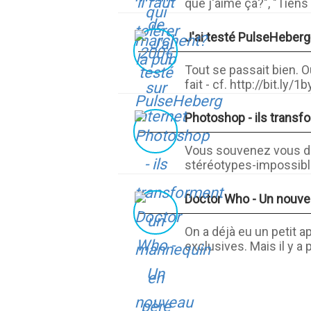
que j'aime ça?", "Tiens 
J'ai testé PulseHeberg
Tout se passait bien. O
fait - cf. http://bit.ly/1b
Photoshop - ils trans
Vous souvenez vous de
stéréotypes-impossibles
Doctor Who - Un nouvea
On a déjà eu un petit 
exclusives. Mais il y a 