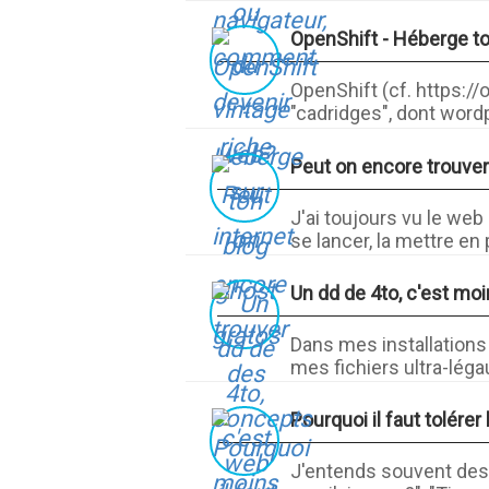
OpenShift - Héberge to
OpenShift (cf. https://
"cadridges", dont wordp
Peut on encore trouve
J'ai toujours vu le we
se lancer, la mettre en p
Un dd de 4to, c'est mo
Dans mes installations
mes fichiers ultra-légau
Pourquoi il faut tolérer
J'entends souvent des g