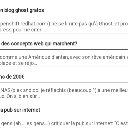
n blog ghost gratos
openshift.redhat.com/) ne se limite pas qu'à Ghost, et pro
ress pour ne citer ...
r des concepts web qui marchent?
b comme une Amérique d'antan, avec son rêve américain sa
lace et se réjo...
ins de 200€
 NAS/plex and co. je réfléchis (beaucoup ^) à une meilleu
x. On a, bien sûr...
 la pub sur internet
ens (ah... les gens...) critiquer la pub sur internet: "C'e