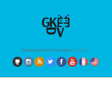
Useless proofs of concepts ¯\_(ツ)_/¯