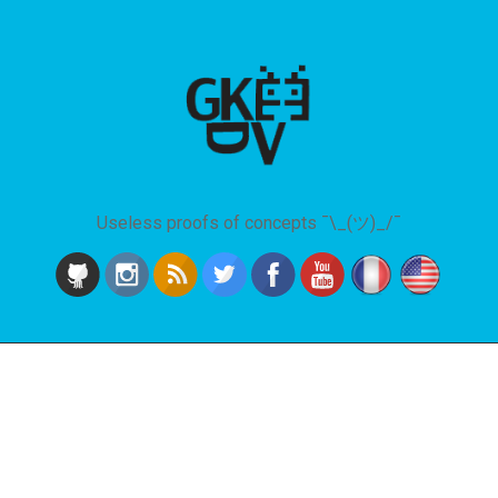
Useless proofs of concepts ¯\_(ツ)_/¯