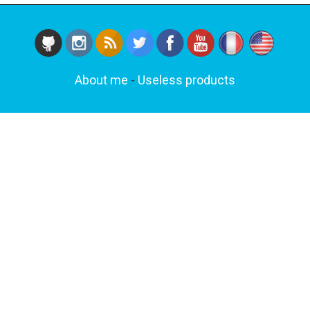
About me
-
Useless products