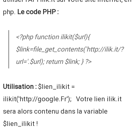
php.
Le code PHP :
<?php function ilikit($url){
$link=file_get_contents('http://ilik.it/?
url='.$url); return $link; } ?>
Utilisation :
$lien_ilikit =
ilikit('http://google.Fr'); Votre lien ilik.it
sera alors contenu dans la variable
$lien_ilikit !